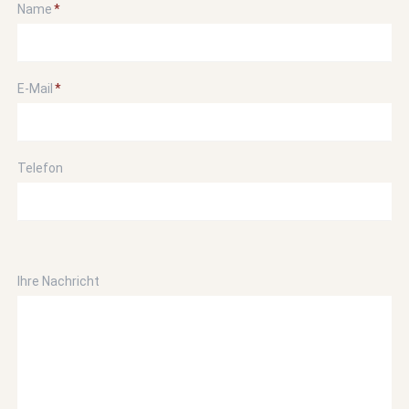
Pflichtfeld
Name
*
Pflichtfeld
E-Mail
*
Telefon
Ihre Nachricht