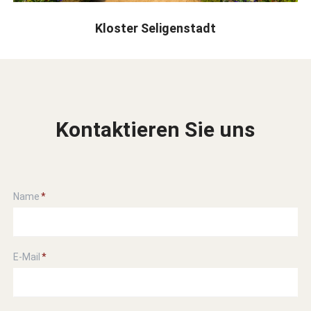
Kloster Seligenstadt
Kontaktieren Sie uns
Pflichtfeld
Name
*
Pflichtfeld
E-Mail
*